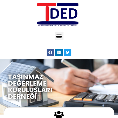
TAŞINMAZ
DEĞERLEME
KURULUŞLARI
DERNEĞİ