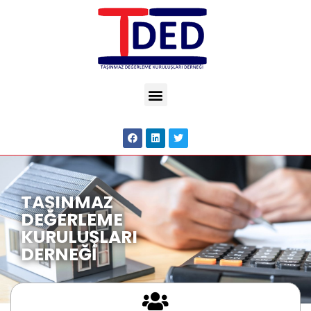
TAŞINMAZ
DEĞERLEME
KURULUŞLARI
DERNEĞİ