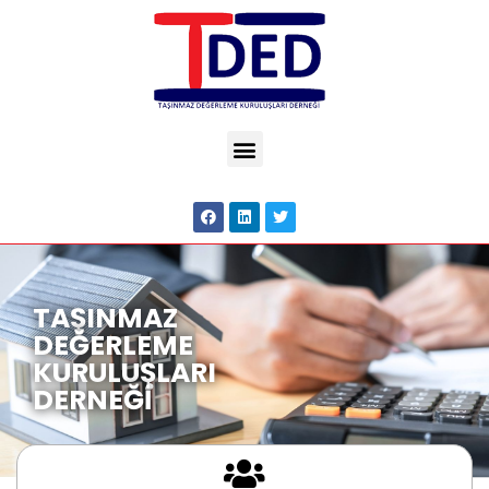
TAŞINMAZ
DEĞERLEME
KURULUŞLARI
DERNEĞİ