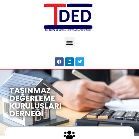
TAŞINMAZ
DEĞERLEME
KURULUŞLARI
DERNEĞİ