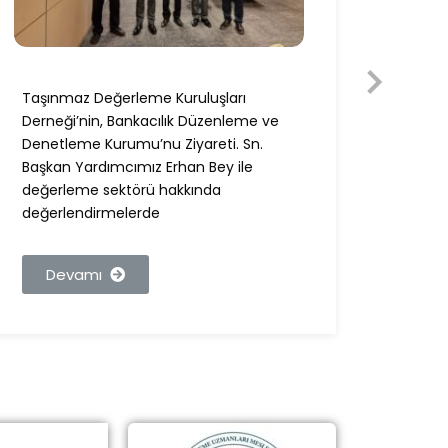
Taşınmaz Değerleme Kuruluşları
Taşın
Derneği’nin, Bankacılık Düzenleme ve
Derneğ
Denetleme Kurumu’nu Ziyareti. Sn.
Ziyare
Başkan Yardımcımız Erhan Bey ile
Bey i
değerleme sektörü hakkında
değer
değerlendirmelerde
görüşl
Devamı
De