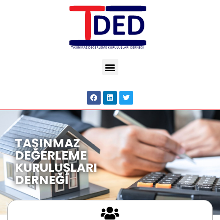
TAŞINMAZ
DEĞERLEME
KURULUŞLARI
DERNEĞİ