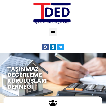
TAŞINMAZ
DEĞERLEME
KURULUŞLARI
DERNEĞİ