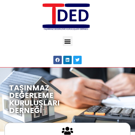
TAŞINMAZ
DEĞERLEME
KURULUŞLARI
DERNEĞİ