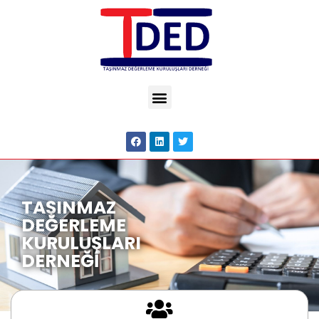
TAŞINMAZ
DEĞERLEME
KURULUŞLARI
DERNEĞİ