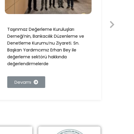
Taşınmaz Değerleme Kuruluşları
Taşın
Derneği’nin, Bankacılık Düzenleme ve
Derneğ
Denetleme Kurumu’nu Ziyareti. Sn.
Ziyare
Başkan Yardımcımız Erhan Bey ile
Bey i
değerleme sektörü hakkında
değer
değerlendirmelerde
görüşl
Devamı
De