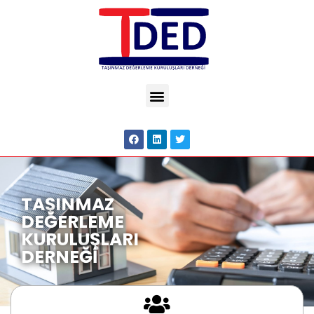
TAŞINMAZ
DEĞERLEME
KURULUŞLARI
DERNEĞİ