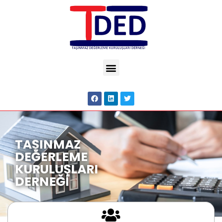
TAŞINMAZ
DEĞERLEME
KURULUŞLARI
DERNEĞİ