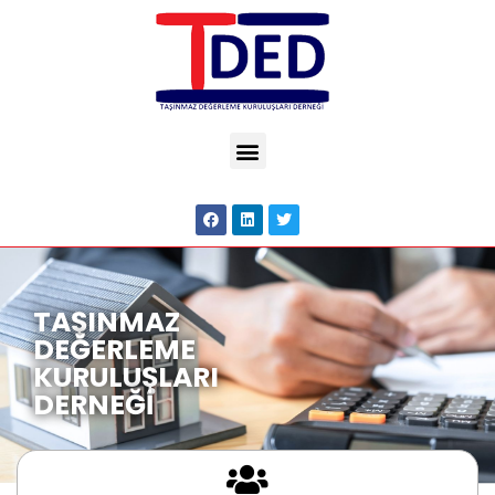
TAŞINMAZ
DEĞERLEME
KURULUŞLARI
DERNEĞİ