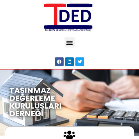
TAŞINMAZ
DEĞERLEME
KURULUŞLARI
DERNEĞİ