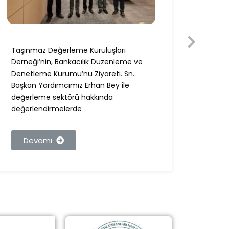
Taşınmaz Değerleme Kuruluşları
Taşın
Derneği’nin, Bankacılık Düzenleme ve
Derneğ
Denetleme Kurumu’nu Ziyareti. Sn.
Ziyare
Başkan Yardımcımız Erhan Bey ile
Bey i
değerleme sektörü hakkında
değer
değerlendirmelerde
görüşl
Devamı
De