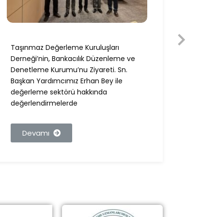
Taşınmaz Değerleme Kuruluşları
Taşın
Derneği’nin, Bankacılık Düzenleme ve
Derneğ
Denetleme Kurumu’nu Ziyareti. Sn.
Ziyare
Başkan Yardımcımız Erhan Bey ile
Bey i
değerleme sektörü hakkında
değer
değerlendirmelerde
görüşl
Devamı
De