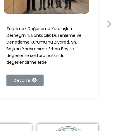
Taşınmaz Değerleme Kuruluşları
Taşın
Derneği’nin, Bankacılık Düzenleme ve
Derneğ
Denetleme Kurumu’nu Ziyareti. Sn.
Ziyare
Başkan Yardımcımız Erhan Bey ile
Bey i
değerleme sektörü hakkında
değer
değerlendirmelerde
görüşl
Devamı
De