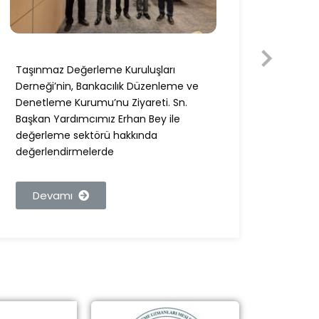
Taşınmaz Değerleme Kuruluşları
Taşın
Derneği’nin, Bankacılık Düzenleme ve
Derneğ
Denetleme Kurumu’nu Ziyareti. Sn.
Ziyare
Başkan Yardımcımız Erhan Bey ile
Bey i
değerleme sektörü hakkında
değer
değerlendirmelerde
görüşl
Devamı
De