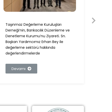
Taşınmaz Değerleme Kuruluşları
Taşın
Derneği’nin, Bankacılık Düzenleme ve
Derneğ
Denetleme Kurumu’nu Ziyareti. Sn.
Ziyare
Başkan Yardımcımız Erhan Bey ile
Bey i
değerleme sektörü hakkında
değer
değerlendirmelerde
görüşl
Devamı
De