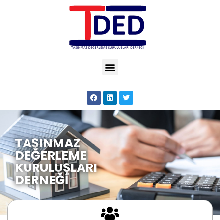
TAŞINMAZ
DEĞERLEME
KURULUŞLARI
DERNEĞİ