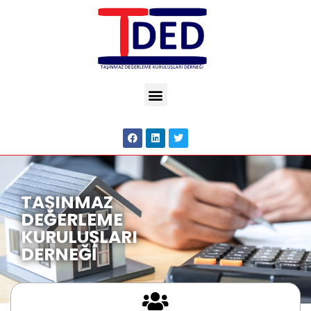
TAŞINMAZ
DEĞERLEME
KURULUŞLARI
DERNEĞİ