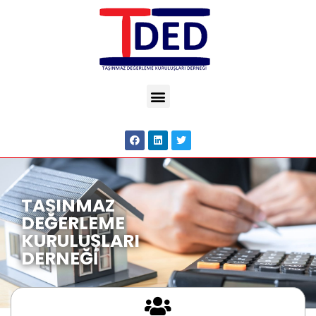
TAŞINMAZ
DEĞERLEME
KURULUŞLARI
DERNEĞİ