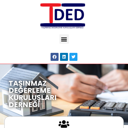
TAŞINMAZ
DEĞERLEME
KURULUŞLARI
DERNEĞİ