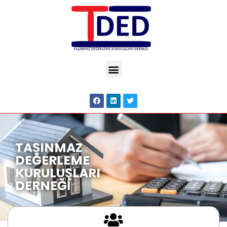
TAŞINMAZ
DEĞERLEME
KURULUŞLARI
DERNEĞİ