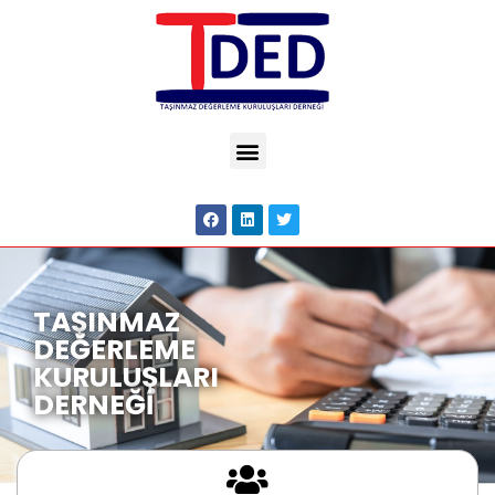
TAŞINMAZ
DEĞERLEME
KURULUŞLARI
DERNEĞİ