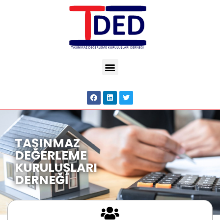
TAŞINMAZ
DEĞERLEME
KURULUŞLARI
DERNEĞİ