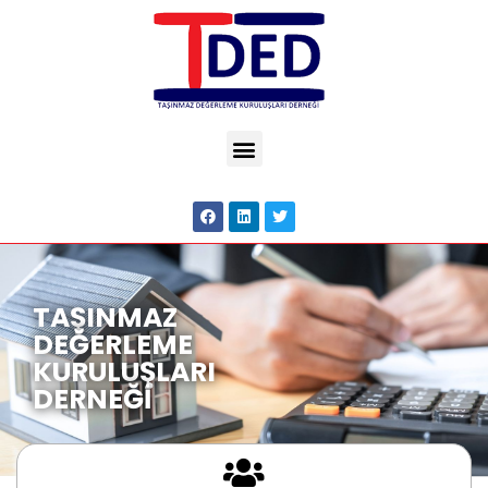
TAŞINMAZ
DEĞERLEME
KURULUŞLARI
DERNEĞİ