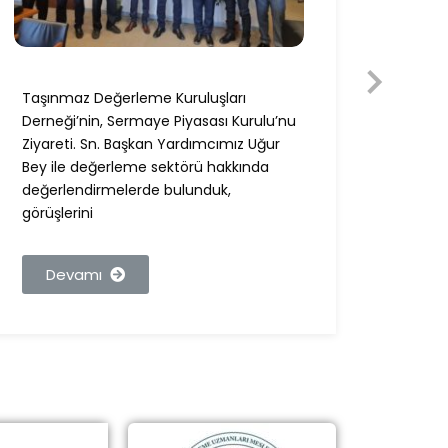
BDDK 
Taşınmaz Değerleme Kuruluşları
Muham
Derneği’nin, Sermaye Piyasası Kurulu’nu
Sn. M.
Ziyareti. Sn. Başkan Yardımcımız Uğur
Yönetm
Bey ile değerleme sektörü hakkında
değerlendirmelerde bulunduk,
görüşlerini
De
Devamı