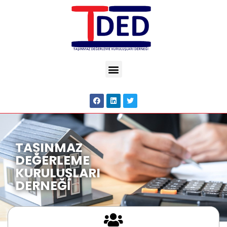
TAŞINMAZ
DEĞERLEME
KURULUŞLARI
DERNEĞİ