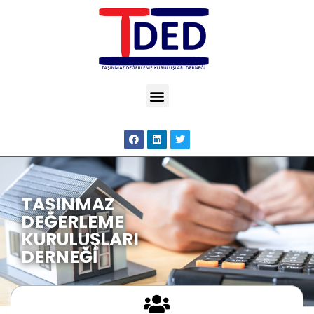
TAŞINMAZ
DEĞERLEME
KURULUŞLARI
DERNEĞİ