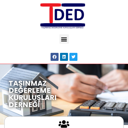
TAŞINMAZ
DEĞERLEME
KURULUŞLARI
DERNEĞİ