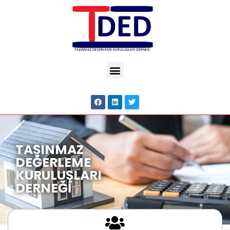
TAŞINMAZ
DEĞERLEME
KURULUŞLARI
DERNEĞİ