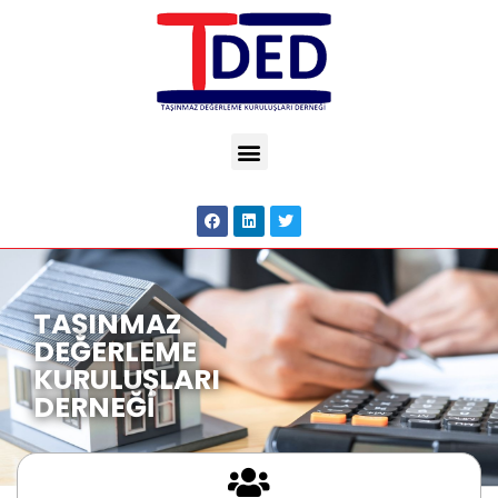
TAŞINMAZ
DEĞERLEME
KURULUŞLARI
DERNEĞİ