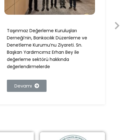
Taşınmaz Değerleme Kuruluşları
Taşın
Derneği’nin, Bankacılık Düzenleme ve
Derneğ
Denetleme Kurumu’nu Ziyareti. Sn.
Ziyare
Başkan Yardımcımız Erhan Bey ile
Bey i
değerleme sektörü hakkında
değer
değerlendirmelerde
görüşl
Devamı
De