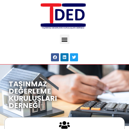
TAŞINMAZ
DEĞERLEME
KURULUŞLARI
DERNEĞİ