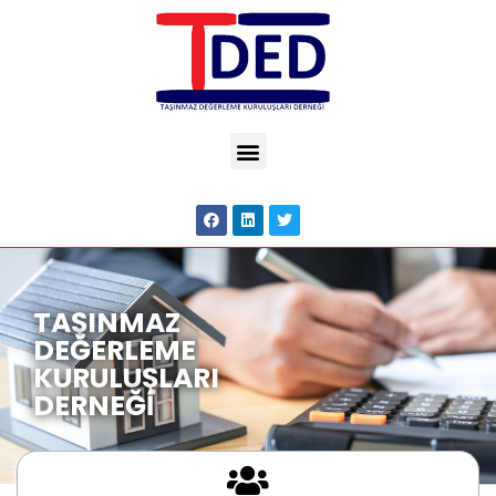
TAŞINMAZ
DEĞERLEME
KURULUŞLARI
DERNEĞİ