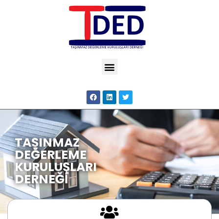
TAŞINMAZ
DEĞERLEME
KURULUŞLARI
DERNEĞİ